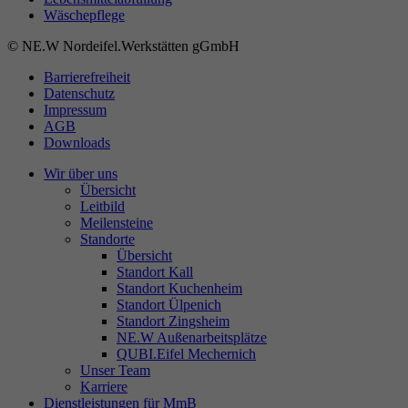
Wäschepflege
© NE.W Nordeifel.Werkstätten gGmbH
Barrierefreiheit
Datenschutz
Impressum
AGB
Downloads
Wir über uns
Übersicht
Leitbild
Meilensteine
Standorte
Übersicht
Standort Kall
Standort Kuchenheim
Standort Ülpenich
Standort Zingsheim
NE.W Außenarbeitsplätze
QUBI.Eifel Mechernich
Unser Team
Karriere
Dienstleistungen für MmB