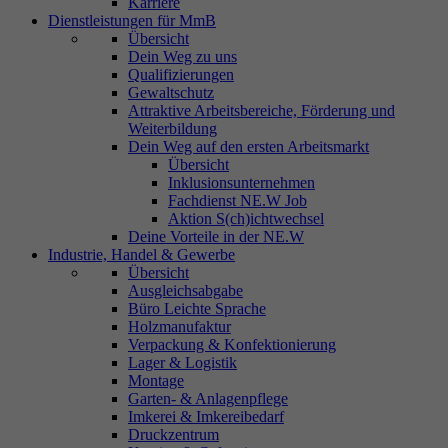
Karriere
Dienstleistungen für MmB
Übersicht
Dein Weg zu uns
Qualifizierungen
Gewaltschutz
Attraktive Arbeitsbereiche, Förderung und
Weiterbildung
Dein Weg auf den ersten Arbeitsmarkt
Übersicht
Inklusionsunternehmen
Fachdienst NE.W Job
Aktion S(ch)ichtwechsel
Deine Vorteile in der NE.W
Industrie, Handel & Gewerbe
Übersicht
Ausgleichsabgabe
Büro Leichte Sprache
Holzmanufaktur
Verpackung & Konfektionierung
Lager & Logistik
Montage
Garten- & Anlagenpflege
Imkerei & Imkereibedarf
Druckzentrum