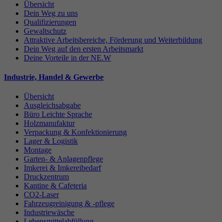
Übersicht
Dein Weg zu uns
Qualifizierungen
Gewaltschutz
Attraktive Arbeitsbereiche, Förderung und Weiterbildung
Dein Weg auf den ersten Arbeitsmarkt
Deine Vorteile in der NE.W
Industrie, Handel & Gewerbe
Übersicht
Ausgleichsabgabe
Büro Leichte Sprache
Holzmanufaktur
Verpackung & Konfektionierung
Lager & Logistik
Montage
Garten- & Anlagenpflege
Imkerei & Imkereibedarf
Druckzentrum
Kantine & Cafeteria
CO2-Laser
Fahrzeugreinigung & -pflege
Industriewäsche
Lebensmittelabfüllung