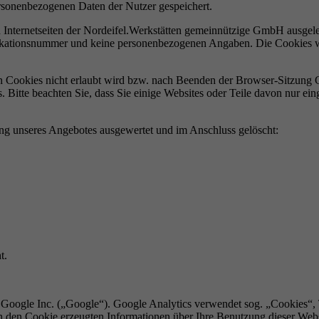
ersonenbezogenen Daten der Nutzer gespeichert.
n Internetseiten der Nordeifel.Werkstätten gemeinnützige GmbH ausge
ifikationsnummer und keine personenbezogenen Angaben. Die Cookies w
on Cookies nicht erlaubt wird bzw. nach Beenden der Browser-Sitzung 
s. Bitte beachten Sie, dass Sie einige Websites oder Teile davon nur 
ng unseres Angebotes ausgewertet und im Anschluss gelöscht:
t.
 Google Inc. („Google“). Google Analytics verwendet sog. „Cookies“, 
 den Cookie erzeugten Informationen über Ihre Benutzung dieser Web