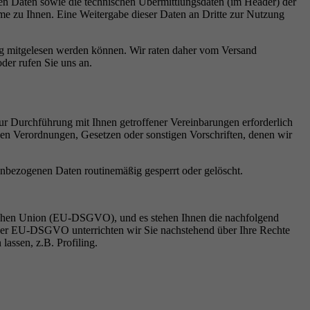
nen Daten sowie die technischen Übermittlungsdaten (im Header) der
me zu Ihnen. Eine Weitergabe dieser Daten an Dritte zur Nutzung
ng mitgelesen werden können. Wir raten daher vom Versand
der rufen Sie uns an.
ur Durchführung mit Ihnen getroffener Vereinbarungen erforderlich
chen Verordnungen, Gesetzen oder sonstigen Vorschriften, denen wir
nenbezogenen Daten routinemäßig gesperrt oder gelöscht.
ischen Union (EU-DSGVO), und es stehen Ihnen die nachfolgend
h der EU-DSGVO unterrichten wir Sie nachstehend über Ihre Rechte
assen, z.B. Profiling.