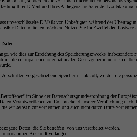
se Kontakt auf, so werden die von Ihnen übermittelten personenbezoge
arbeitung Ihrer E-Mail und Ihres Anliegens und/oder der Kontaktaufnah
, dass unverschlüsselte E-Mails von Unbefugten während der Übertragu
sensible Daten mitteilen möchten. Nutzen Sie im Zweifel den Postweg o
 Daten
ange, wie dies zur Erreichung des Speicherungszwecks, insbesondere z
s durch den europäischen oder nationalen Gesetzgeber in unionsrechtli
wurde.
 Vorschriften vorgeschriebene Speicherfrist abläuft, werden die perso
e „Betroffener“ im Sinne der Datenschutzgrundverordnung der Europä
r Daten Verantwortlichen zu. Entsprechend unserer Verpflichtung nac
die wir selbst nicht vornehmen und auch nicht durch Dritte vornehmen l
ezogene Daten, die Sie betreffen, von uns verarbeitet werden.
e Informationen Auskunft verlangen: