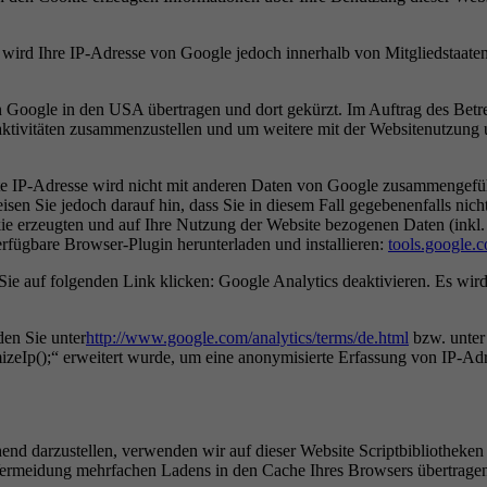
 wird Ihre IP-Adresse von Google jedoch innerhalb von Mitgliedstaate
 Google in den USA übertragen und dort gekürzt. Im Auftrag des Betr
aktivitäten zusammenzustellen und um weitere mit der Websitenutzung 
e IP-Adresse wird nicht mit anderen Daten von Google zusammengefüh
sen Sie jedoch darauf hin, dass Sie in diesem Fall gegebenenfalls nic
ie erzeugten und auf Ihre Nutzung der Website bezogenen Daten (inkl.
fügbare Browser-Plugin herunterladen und installieren:
tools.google.
e auf folgenden Link klicken: Google Analytics deaktivieren. Es wird 
en Sie unter
http://www.google.com/analytics/terms/de.html
bzw. unte
zeIp();“ erweitert wurde, um eine anonymisierte Erfassung von IP-Adr
end darzustellen, verwenden wir auf dieser Website Scriptbibliotheken
rmeidung mehrfachen Ladens in den Cache Ihres Browsers übertragen. 