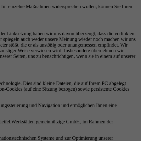
 für einzelne Maßnahmen widersprechen wollen, können Sie Ihren
 der Linksetzung haben wir uns davon überzeugt, dass die verlinkten
itter spiegeln auch weder unsere Meinung wieder noch machen wir uns
ieter stößt, die er als anstößig oder unangemessen empfindet. Wir
in sonstiger Weise verwiesen wird. Insbesondere übernehmen wir
nserer Seiten, uns zu benachrichtigen, wenn sie in einem auf unserer
nologie. Dies sind kleine Dateien, die auf Ihrem PC abgelegt
on-Cookies (auf eine Sitzung bezogen) sowie persistente Cookies
dungssteuerung und Navigation und ermöglichen Ihnen eine
ordeifel.Werkstätten gemeinnützige GmbH, im Rahmen der
ormationstechnischen Systeme und zur Optimierung unserer