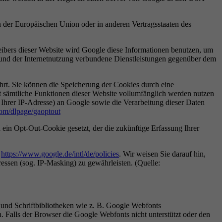
n der Europäischen Union oder in anderen Vertragsstaaten des
eibers dieser Website wird Google diese Informationen benutzen, um
und der Internetnutzung verbundene Dienstleistungen gegenüber dem
rt. Sie können die Speicherung der Cookies durch eine
ht sämtliche Funktionen dieser Website vollumfänglich werden nutzen
 Ihrer IP-Adresse) an Google sowie die Verarbeitung dieser Daten
com/dlpage/gaoptout
ein Opt-Out-Cookie gesetzt, der die zukünftige Erfassung Ihrer
r
https://www.google.de/intl/de/policies
. Wir weisen Sie darauf hin,
essen (sog. IP-Masking) zu gewährleisten. (Quelle:
 und Schriftbibliotheken wie z. B. Google Webfonts
Falls der Browser die Google Webfonts nicht unterstützt oder den