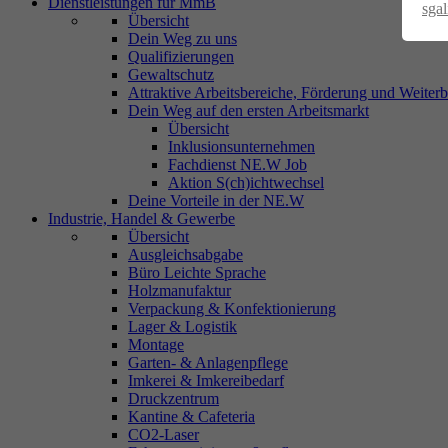
Dienstleistungen für MmB
sga
Übersicht
Dein Weg zu uns
Qualifizierungen
Gewaltschutz
Attraktive Arbeitsbereiche, Förderung und Weiter
Dein Weg auf den ersten Arbeitsmarkt
Übersicht
Inklusionsunternehmen
Fachdienst NE.W Job
Aktion S(ch)ichtwechsel
Deine Vorteile in der NE.W
Industrie, Handel & Gewerbe
Übersicht
Ausgleichsabgabe
Büro Leichte Sprache
Holzmanufaktur
Verpackung & Konfektionierung
Lager & Logistik
Montage
Garten- & Anlagenpflege
Imkerei & Imkereibedarf
Druckzentrum
Kantine & Cafeteria
CO2-Laser