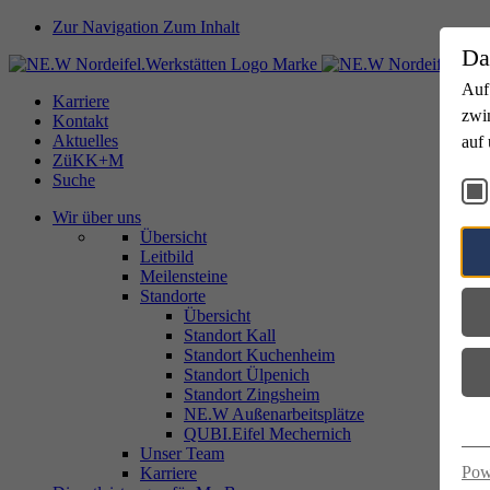
Zur Navigation
Zum Inhalt
Da
Auf
Karriere
zwi
Kontakt
Aktuelles
auf 
ZüKK+M
Suche
Wir über uns
Übersicht
Leitbild
Meilensteine
Standorte
Übersicht
Standort Kall
Standort Kuchenheim
Standort Ülpenich
Standort Zingsheim
NE.W Außenarbeitsplätze
QUBI.Eifel Mechernich
Unser Team
Pow
Karriere