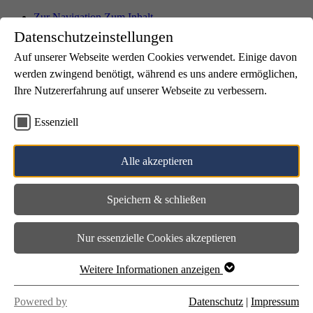
Zur Navigation
Zum Inhalt
Datenschutzeinstellungen
Auf unserer Webseite werden Cookies verwendet. Einige davon
werden zwingend benötigt, während es uns andere ermöglichen,
Karriere
Kontakt
Ihre Nutzererfahrung auf unserer Webseite zu verbessern.
Aktuelles
ZüKK+M
Essenziell
Suche
Wir über uns
Alle akzeptieren
Übersicht
Leitbild
Meilensteine
Speichern & schließen
Standorte
Übersicht
Standort Kall
Nur essenzielle Cookies akzeptieren
Standort Kuchenheim
Standort Ülpenich
Standort Zingsheim
Weitere Informationen anzeigen
NE.W Außenarbeitsplätze
QUBI.Eifel Mechernich
Powered by
Datenschutz
|
Impressum
Unser Team