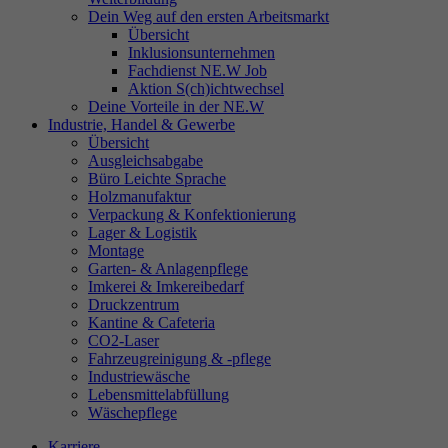
Dein Weg auf den ersten Arbeitsmarkt
Übersicht
Inklusionsunternehmen
Fachdienst NE.W Job
Aktion S(ch)ichtwechsel
Deine Vorteile in der NE.W
Industrie, Handel & Gewerbe
Übersicht
Ausgleichsabgabe
Büro Leichte Sprache
Holzmanufaktur
Verpackung & Konfektionierung
Lager & Logistik
Montage
Garten- & Anlagenpflege
Imkerei & Imkereibedarf
Druckzentrum
Kantine & Cafeteria
CO2-Laser
Fahrzeugreinigung & -pflege
Industriewäsche
Lebensmittelabfüllung
Wäschepflege
Karriere