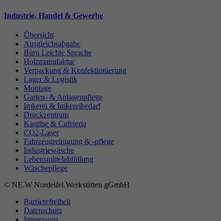
Industrie, Handel & Gewerbe
Übersicht
Ausgleichsabgabe
Büro Leichte Sprache
Holzmanufaktur
Verpackung & Konfektionierung
Lager & Logistik
Montage
Garten- & Anlagenpflege
Imkerei & Imkereibedarf
Druckzentrum
Kantine & Cafeteria
CO2-Laser
Fahrzeugreinigung & -pflege
Industriewäsche
Lebensmittelabfüllung
Wäschepflege
© NE.W Nordeifel.Werkstätten gGmbH
Barrierefreiheit
Datenschutz
Impressum