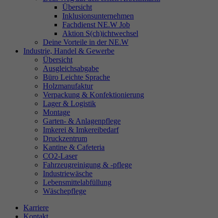
Übersicht
Inklusionsunternehmen
Fachdienst NE.W Job
Aktion S(ch)ichtwechsel
Deine Vorteile in der NE.W
Industrie, Handel & Gewerbe
Übersicht
Ausgleichsabgabe
Büro Leichte Sprache
Holzmanufaktur
Verpackung & Konfektionierung
Lager & Logistik
Montage
Garten- & Anlagenpflege
Imkerei & Imkereibedarf
Druckzentrum
Kantine & Cafeteria
CO2-Laser
Fahrzeugreinigung & -pflege
Industriewäsche
Lebensmittelabfüllung
Wäschepflege
Karriere
Kontakt