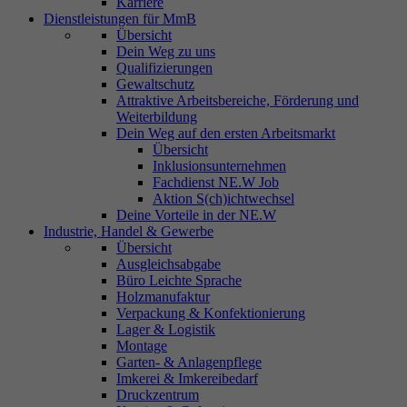
Karriere
Dienstleistungen für MmB
Übersicht
Dein Weg zu uns
Qualifizierungen
Gewaltschutz
Attraktive Arbeitsbereiche, Förderung und
Weiterbildung
Dein Weg auf den ersten Arbeitsmarkt
Übersicht
Inklusionsunternehmen
Fachdienst NE.W Job
Aktion S(ch)ichtwechsel
Deine Vorteile in der NE.W
Industrie, Handel & Gewerbe
Übersicht
Ausgleichsabgabe
Büro Leichte Sprache
Holzmanufaktur
Verpackung & Konfektionierung
Lager & Logistik
Montage
Garten- & Anlagenpflege
Imkerei & Imkereibedarf
Druckzentrum