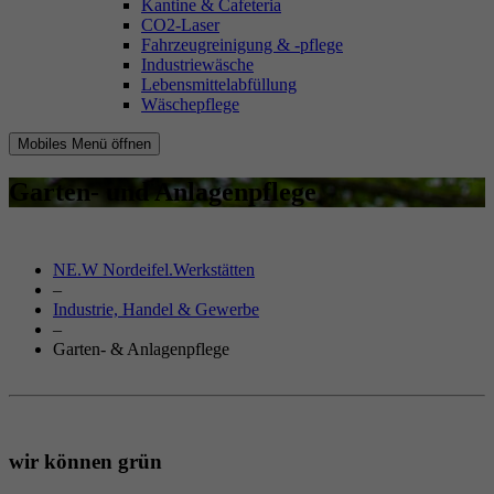
Kantine & Cafeteria
CO2-Laser
Fahrzeugreinigung & -pflege
Industriewäsche
Lebensmittelabfüllung
Wäschepflege
Mobiles Menü öffnen
Garten- und Anlagenpflege
NE.W Nordeifel.Werkstätten
–
Industrie, Handel & Gewerbe
–
Garten- & Anlagenpflege
wir können grün