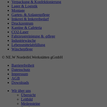
Verpackung & Konfektionierung
Lager & Logistik
Montage
Garten- & Anlagenpflege
Imkerei & Imkereibedarf
Druckzentrum
Kantine & Cafeteria
CO2-Laser
Fahrzeugreinigung & -pflege
Industriewäsche
Lebensmittelabfüllung
Wäschepflege
© NE.W Nordeifel.Werkstätten gGmbH
Barrierefreiheit
Datenschutz
Impressum
AGB
Downloads
Wir über uns
Übersicht
Leitbild
Meilensteine