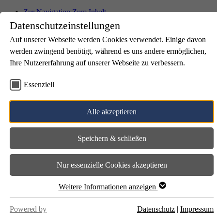
Zur Navigation
Zum Inhalt
Datenschutzeinstellungen
Auf unserer Webseite werden Cookies verwendet. Einige davon
werden zwingend benötigt, während es uns andere ermöglichen,
Karriere
Kontakt
Ihre Nutzererfahrung auf unserer Webseite zu verbessern.
Aktuelles
ZüKK+M
Essenziell
Suche
Wir über uns
Alle akzeptieren
Übersicht
Leitbild
Meilensteine
Speichern & schließen
Standorte
Übersicht
Standort Kall
Nur essenzielle Cookies akzeptieren
Standort Kuchenheim
Standort Ülpenich
Standort Zingsheim
Weitere Informationen anzeigen
NE.W Außenarbeitsplätze
QUBI.Eifel Mechernich
Powered by
Datenschutz
|
Impressum
Unser Team