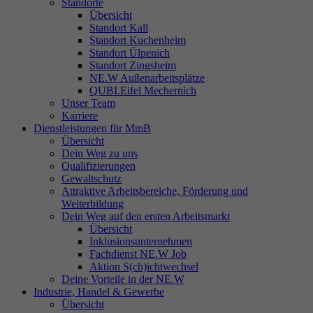
Standorte
Übersicht
Standort Kall
Standort Kuchenheim
Standort Ülpenich
Standort Zingsheim
NE.W Außenarbeitsplätze
QUBI.Eifel Mechernich
Unser Team
Karriere
Dienstleistungen für MmB
Übersicht
Dein Weg zu uns
Qualifizierungen
Gewaltschutz
Attraktive Arbeitsbereiche, Förderung und
Weiterbildung
Dein Weg auf den ersten Arbeitsmarkt
Übersicht
Inklusionsunternehmen
Fachdienst NE.W Job
Aktion S(ch)ichtwechsel
Deine Vorteile in der NE.W
Industrie, Handel & Gewerbe
Übersicht