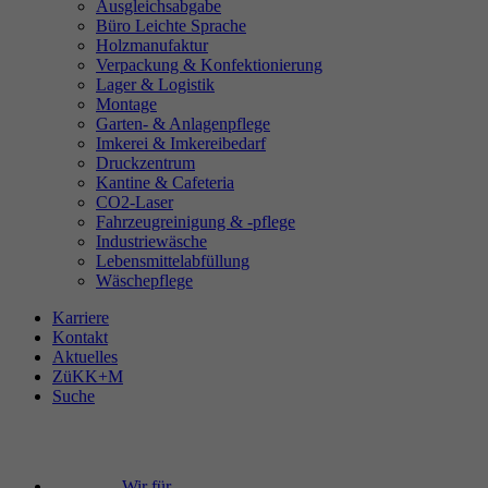
Ausgleichsabgabe
Büro Leichte Sprache
Holzmanufaktur
Verpackung & Konfektionierung
Lager & Logistik
Montage
Garten- & Anlagenpflege
Imkerei & Imkereibedarf
Druckzentrum
Kantine & Cafeteria
CO2-Laser
Fahrzeugreinigung & -pflege
Industriewäsche
Lebensmittelabfüllung
Wäschepflege
Karriere
Kontakt
Aktuelles
ZüKK+M
Suche
Wir für