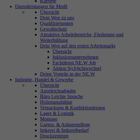
Karriere
Dienstleistungen für MmB
Übersicht
Dein Weg zu uns
Qualifizierungen
Gewaltschutz
Attraktive Arbeitsbereiche, Förderung und
Weiterbildung
Dein Weg auf den ersten Arbeitsmarkt
Übersicht
Inklusionsunternehmen
Fachdienst NE.W Job
Aktion S(ch)ichtwechsel
Deine Vorteile in der NE.W
Industrie, Handel & Gewerbe
Übersicht
Ausgleichsabgabe
Büro Leichte Sprache
Holzmanufaktur
Verpackung & Konfektionierung
Lager & Logistik
Montage
Garten- & Anlagenpflege
Imkerei & Imkereibedarf
Druckzentrum