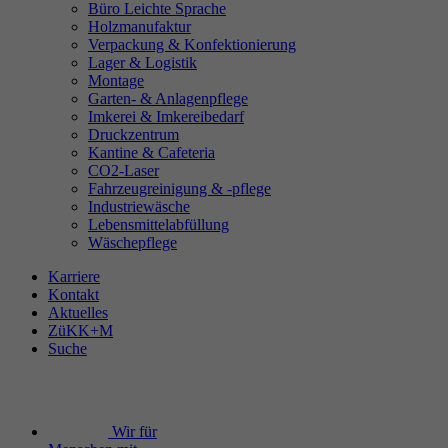
Büro Leichte Sprache
Holzmanufaktur
Verpackung & Konfektionierung
Lager & Logistik
Montage
Garten- & Anlagenpflege
Imkerei & Imkereibedarf
Druckzentrum
Kantine & Cafeteria
CO2-Laser
Fahrzeugreinigung & -pflege
Industriewäsche
Lebensmittelabfüllung
Wäschepflege
Karriere
Kontakt
Aktuelles
ZüKK+M
Suche
Wir für