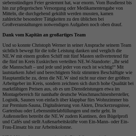
siebenstündigen Feier gestemmt hat, war enorm. Vom Busdienst bis
hin zur pflegerischen Versorgung oder Medikamentengabe von
Mitteln, die durchgehend gekühlt werden mussten, kamen
zahlreiche besondere Tätigkeiten zu den üblichen bei
Großveranstaltungen notwendigen Aufgaben noch oben drauf.
Dank vom Kapitän an großartiges Team
Und so konnte Christoph Werner in seiner Ansprache seinem Team
sichtlich bewegt für die tolle Leistung danken und verglich die
NE.W mit einem großen Schiff mit fünf Masten stellvertretend für
die fünf im Kreis Euskirchen verteilten NE.W-Standorte: „Ihr seid
die Mannschaft – und jede und jeder von euch ist wichtig!“ Mit
lautstarkem Jubel und berechtigtem Stolz stimmten Beschäftigte wie
Hauptamtliche zu, denn die NE.W sind nicht nur einer der größten
Arbeitgeber im Kreis, sondern zeichnen sich durch hohe Qualität bei
marktfähigen Preisen aus, ob es um Dienstleistungen etwa im
Montagebereich für namhafte deutsche Waschmaschinenhersteller,
Logistik, Saunen von einfach über klappbar fürs Wohnzimmer bis
zur Premium-Sauna, Digitalisierung von Akten, Druckerzeugnisse,
Gartenbau oder Lebensmittelabfüllungen und mehr geht. In
Außenstellen betreibt die NE.W zudem Kantinen, den Bügelprofi
und Cafés und stellt Außenarbeitskräfte vom Ein-Mann- oder Ein-
Frau-Einsatz bis zur Arbeitskolonne.