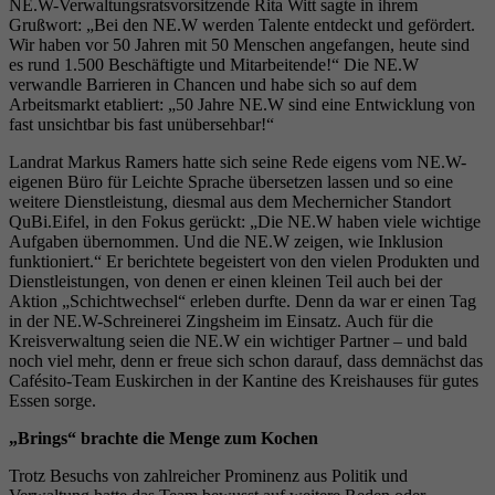
NE.W-Verwaltungsratsvorsitzende Rita Witt sagte in ihrem
Grußwort: „Bei den NE.W werden Talente entdeckt und gefördert.
Wir haben vor 50 Jahren mit 50 Menschen angefangen, heute sind
es rund 1.500 Beschäftigte und Mitarbeitende!“ Die NE.W
verwandle Barrieren in Chancen und habe sich so auf dem
Arbeitsmarkt etabliert: „50 Jahre NE.W sind eine Entwicklung von
fast unsichtbar bis fast unübersehbar!“
Landrat Markus Ramers hatte sich seine Rede eigens vom NE.W-
eigenen Büro für Leichte Sprache übersetzen lassen und so eine
weitere Dienstleistung, diesmal aus dem Mechernicher Standort
QuBi.Eifel, in den Fokus gerückt: „Die NE.W haben viele wichtige
Aufgaben übernommen. Und die NE.W zeigen, wie Inklusion
funktioniert.“ Er berichtete begeistert von den vielen Produkten und
Dienstleistungen, von denen er einen kleinen Teil auch bei der
Aktion „Schichtwechsel“ erleben durfte. Denn da war er einen Tag
in der NE.W-Schreinerei Zingsheim im Einsatz. Auch für die
Kreisverwaltung seien die NE.W ein wichtiger Partner – und bald
noch viel mehr, denn er freue sich schon darauf, dass demnächst das
Cafésito-Team Euskirchen in der Kantine des Kreishauses für gutes
Essen sorge.
„Brings“ brachte die Menge zum Kochen
Trotz Besuchs von zahlreicher Prominenz aus Politik und