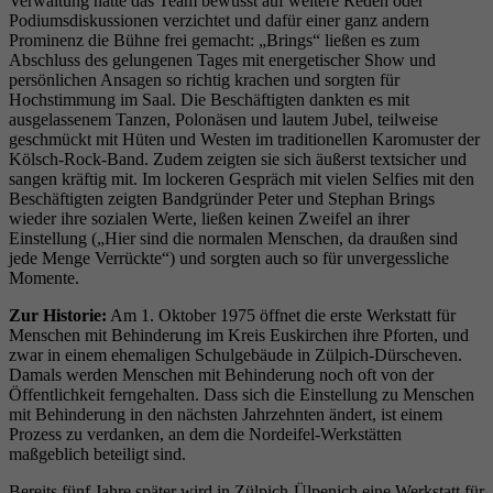
Verwaltung hatte das Team bewusst auf weitere Reden oder
Podiumsdiskussionen verzichtet und dafür einer ganz andern
Prominenz die Bühne frei gemacht: „Brings“ ließen es zum
Abschluss des gelungenen Tages mit energetischer Show und
persönlichen Ansagen so richtig krachen und sorgten für
Hochstimmung im Saal. Die Beschäftigten dankten es mit
ausgelassenem Tanzen, Polonäsen und lautem Jubel, teilweise
geschmückt mit Hüten und Westen im traditionellen Karomuster der
Kölsch-Rock-Band. Zudem zeigten sie sich äußerst textsicher und
sangen kräftig mit. Im lockeren Gespräch mit vielen Selfies mit den
Beschäftigten zeigten Bandgründer Peter und Stephan Brings
wieder ihre sozialen Werte, ließen keinen Zweifel an ihrer
Einstellung („Hier sind die normalen Menschen, da draußen sind
jede Menge Verrückte“) und sorgten auch so für unvergessliche
Momente.
Zur Historie:
Am 1. Oktober 1975 öffnet die erste Werkstatt für
Menschen mit Behinderung im Kreis Euskirchen ihre Pforten, und
zwar in einem ehemaligen Schulgebäude in Zülpich-Dürscheven.
Damals werden Menschen mit Behinderung noch oft von der
Öffentlichkeit ferngehalten. Dass sich die Einstellung zu Menschen
mit Behinderung in den nächsten Jahrzehnten ändert, ist einem
Prozess zu verdanken, an dem die Nordeifel-Werkstätten
maßgeblich beteiligt sind.
Bereits fünf Jahre später wird in Zülpich-Ülpenich eine Werkstatt für