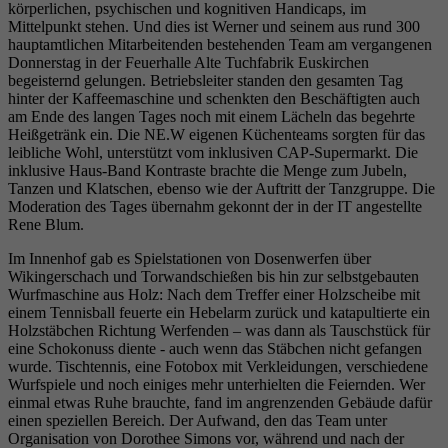
körperlichen, psychischen und kognitiven Handicaps, im
Mittelpunkt stehen. Und dies ist Werner und seinem aus rund 300
hauptamtlichen Mitarbeitenden bestehenden Team am vergangenen
Donnerstag in der Feuerhalle Alte Tuchfabrik Euskirchen
begeisternd gelungen. Betriebsleiter standen den gesamten Tag
hinter der Kaffeemaschine und schenkten den Beschäftigten auch
am Ende des langen Tages noch mit einem Lächeln das begehrte
Heißgetränk ein. Die NE.W eigenen Küchenteams sorgten für das
leibliche Wohl, unterstützt vom inklusiven CAP-Supermarkt. Die
inklusive Haus-Band Kontraste brachte die Menge zum Jubeln,
Tanzen und Klatschen, ebenso wie der Auftritt der Tanzgruppe. Die
Moderation des Tages übernahm gekonnt der in der IT angestellte
Rene Blum.
Im Innenhof gab es Spielstationen von Dosenwerfen über
Wikingerschach und Torwandschießen bis hin zur selbstgebauten
Wurfmaschine aus Holz: Nach dem Treffer einer Holzscheibe mit
einem Tennisball feuerte ein Hebelarm zurück und katapultierte ein
Holzstäbchen Richtung Werfenden – was dann als Tauschstück für
eine Schokonuss diente - auch wenn das Stäbchen nicht gefangen
wurde. Tischtennis, eine Fotobox mit Verkleidungen, verschiedene
Wurfspiele und noch einiges mehr unterhielten die Feiernden. Wer
einmal etwas Ruhe brauchte, fand im angrenzenden Gebäude dafür
einen speziellen Bereich. Der Aufwand, den das Team unter
Organisation von Dorothee Simons vor, während und nach der