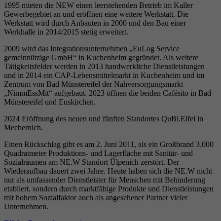
1995 mieten die NEW einen leerstehenden Betrieb im Kaller
Gewerbegebiet an und eröffnen eine weitere Werkstatt. Die
Werkstatt wird durch Anbauten in 2000 und den Bau einer
Werkhalle in 2014/2015 stetig erweitert.
2009 wird das Integrationsunternehmen „EuLog Service
gemeinnützige GmbH“ in Kuchenheim gegründet. Als weitere
Tätigkeitsfelder werden in 2013 handwerkliche Dienstleistungen
und in 2014 ein CAP-Lebensmittelmarkt in Kuchenheim und im
Zentrum von Bad Münstereifel der Nahversorgungsmarkt
„NimmEssMit“ aufgebaut. 2023 öffnen die beiden Cafésito in Bad
Münstereifel und Euskirchen.
2024 Eröffnung des neuen und fünften Standortes QuBi.Eifel in
Mechernich.
Einen Rückschlag gibt es am 2. Juni 2011, als ein Großbrand 3.000
Quadratmeter Produktions- und Lagerfläche mit Sanitär- und
Sozialräumen am NE.W Standort Ülpenich zerstört. Der
Wiederaufbau dauert zwei Jahre. Heute haben sich die NE.W nicht
nur als umfassender Dienstleister für Menschen mit Behinderung
etabliert, sondern durch marktfähige Produkte und Dienstleistungen
mit hohem Sozialfaktor auch als angesehener Partner vieler
Unternehmen.